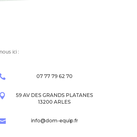
ous ici :

07 77 79 62 70

59 AV DES GRANDS PLATANES
13200 ARLES

info@dom-equip.fr